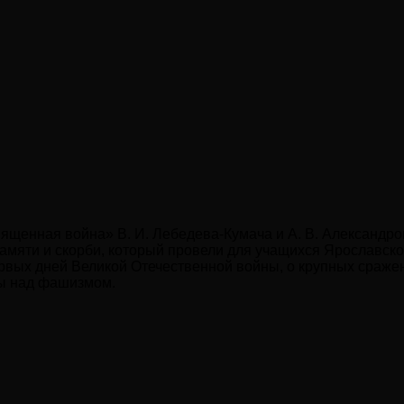
вященная война» В. И. Лебедева-Кумача и А. В. Александр
памяти и скорби, который провели для учащихся Ярославско
рвых дней Великой Отечественной войны, о крупных сражен
ды над фашизмом.