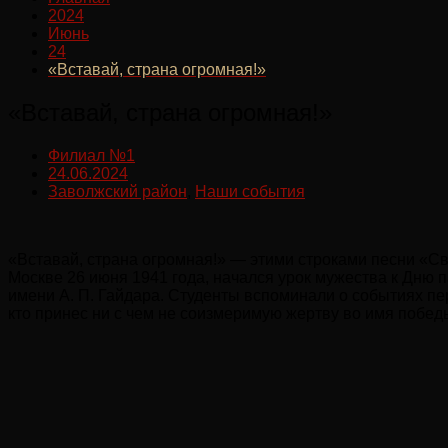
2024
Июнь
24
«Вставай, страна огромная!»
«Вставай, страна огромная!»
Филиал №1
24.06.2024
Заволжский район
,
Наши события
«Вставай, страна огромная!» — этими строками песни «С
Москве 26 июня 1941 года, начался урок мужества к Дню 
имени А. П. Гайдара. Студенты вспоминали о событиях пе
кто принес ни с чем не соизмеримую жертву во имя побе