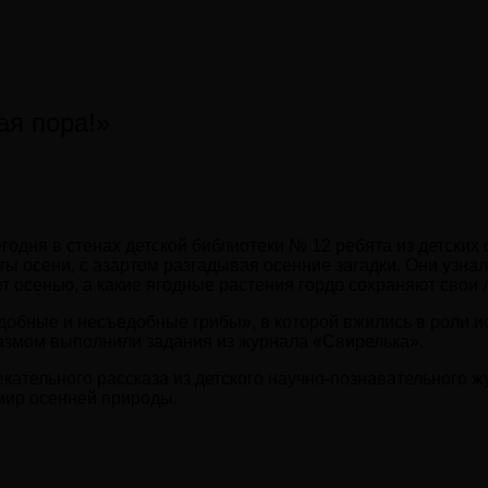
ая пора!»
годня в стенах детской библиотеки № 12 ребята из детских
ы осени, с азартом разгадывая осенние загадки. Они узна
ет осенью, а какие ягодные растения гордо сохраняют свои 
добные и несъедобные грибы», в которой вжились в роли и
иазмом выполнили задания из журнала «Свирелька».
кательного рассказа из детского научно-познавательного 
мир осенней природы.