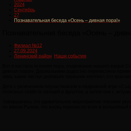
2024
Сентябрь
27
Познавательная беседа «Осень – дивная пора!»
Познавательная беседа «Осень – дивн
Филиал №12
27.09.2024
Ленинский район
,
Наши события
Вот и настала осенняя пора, очарование нашего взора! Се
дивная пора!». Дошкольники радостно перечисляли примет
зиму, какие листья деревьев первыми желтеют, кто красне
Дети с увлечением поучаствовали в подвижной игре «Съе
полезных свойств овощей и фруктов, а затем они с энтуз
Завершилось это удивительное мероприятие чтением увле
по имени Рыжик, что вновь перенесло всех в волшебный 