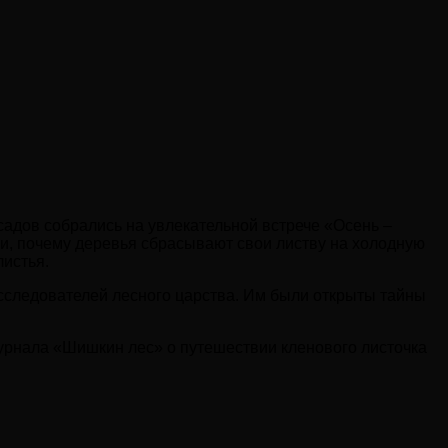
 садов собрались на увлекательной встрече «Осень –
ли, почему деревья сбрасывают свои листву на холодную
листья.
сследователей лесного царства. Им были открыты тайны
журнала «Шишкин лес» о путешествии кленового листочка