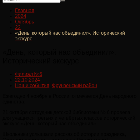
Главная
2024
Октябрь
22
«День, который нас объединил». Исторический
экскурс
«День, который нас объединил».
Исторический экскурс
Филиал №6
22.10.2024
Наши события
,
Фрунзенский район
Ежегодно 4 ноября в России отмечается День народного
единства.
21 октября сотрудник детской библиотеки № 6 провела
для учащихся третьих и четвёртых классов исторический
экскурс «День, который нас объединил».
Школьники услышали рассказ об истории праздника,
Смутном времени, самозванце Лжедмитрии I,