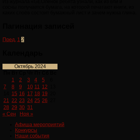
Из журнала «GEOлёнок ребята узнали, как из ели и
сосны получается бумага, на которой печатают книги, из
каких слоёв состоит бумажный лист и зачем нужна глина.
Пагинация записей
Пред.
1
2
Календарь
Октябрь 2024
Пн
Вт
Ср
Чт
Пт
Сб
Вс
1
2
3
4
5
6
7
8
9
10
11
12
13
14
15
16
17
18
19
20
21
22
23
24
25
26
27
28
29
30
31
« Сен
Ноя »
Афиша мероприятий
Конкурсы
Наши события