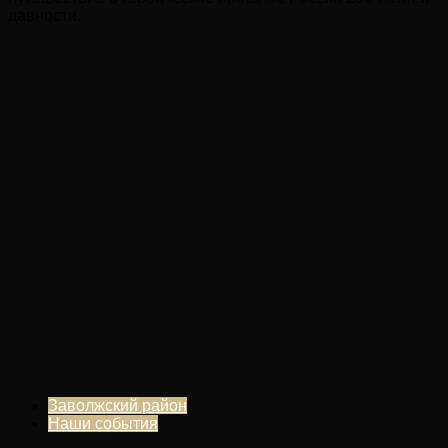
давности.
Заволжский район
Наши события