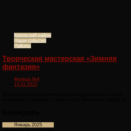
Кировский район
Наши события
Районы
Творческая мастерская «Зимняя
фантазия»
Филиал №4
14.01.2025
Кругом царит праздничная суета, ведь наступил самый
волшебный праздник — Новый год. Миллионы людей по
Календарь
Январь 2025
Пн
Вт
Ср
Чт
Пт
Сб
Вс