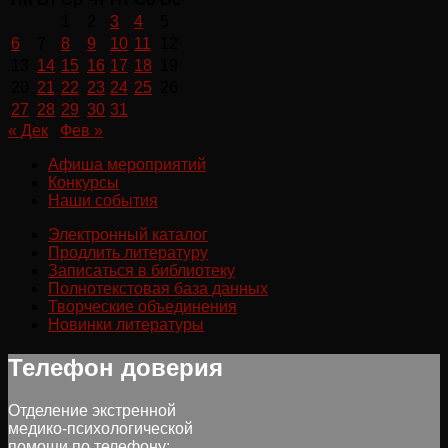
1
2
3
4
5
6
7
8
9
10
11
12
13
14
15
16
17
18
19
20
21
22
23
24
25
26
27
28
29
30
31
« Дек
Фев »
Афиша мероприятий
Конкурсы
Наши события
Электронный каталог
Продлить литературу
Записаться в библиотеку
Полнотекстовая база данных
Творческие объединения
Новинки литературы
Телефон доверия
Отделение экстренной
медико-психологической
помощи по телефону: