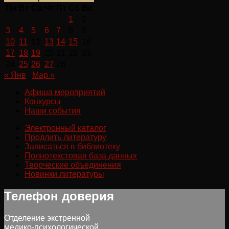
Пн
Вт
Ср
Чт
Пт
Сб
Вс
1
2
3
4
5
6
7
8
9
10
11
12
13
14
15
16
17
18
19
20
21
22
23
24
25
26
27
28
« Янв
Мар »
Афиша мероприятий
Конкурсы
Наши события
Электронный каталог
Продлить литературу
Записаться в библиотеку
Полнотекстовая база данных
Творческие объединения
Новинки литературы
Телефон доверия
Отделение экстренной
медико-психологической