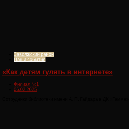
Заволжский район
Наши события
«Как детям гулять в интернете»
Филиал №1
06.02.2025
Сотрудники библиотеки имени А. П. Гайдара в ДК «Гамма»