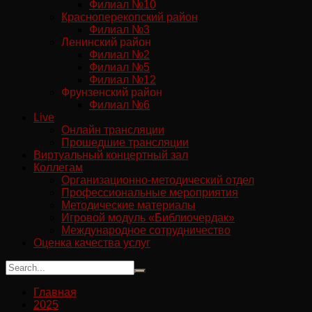
Филиал №10
Красноперекопский район
Филиал №3
Ленинский район
Филиал №2
Филиал №5
Филиал №12
Фрунзенский район
Филиал №6
Live
Онлайн трансляции
Прошедшие трансляции
Виртуальный концертный зал
Коллегам
Организационно-методический отдел
Профессиональные мероприятия
Методические материалы
Игровой модуль «Библиочердак»
Международное сотрудничество
Оценка качества услуг
Главная
2025