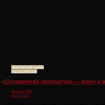
Заволжский район
Наши события
«Справочная литература — ключ к 
Филиал №9
06.02.2025
«Справочная литература – ключ к информации» — под так