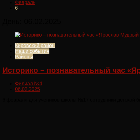
Февраль
6
День:
06.02.2025
Кировский район
Наши события
Районы
Историко – познавательный час «Я
Филиал №4
06.02.2025
6 февраля для учеников школы №17 сотрудники детской б