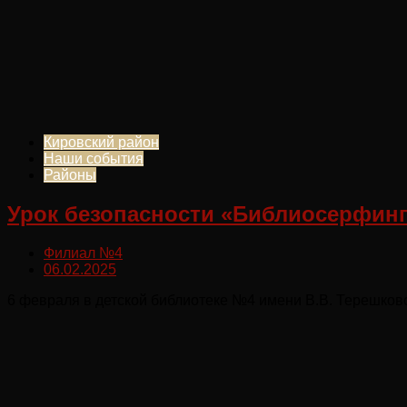
Кировский район
Наши события
Районы
Урок безопасности «Библиосерфинг:
Филиал №4
06.02.2025
6 февраля в детской библиотеке №4 имени В.В. Терешков