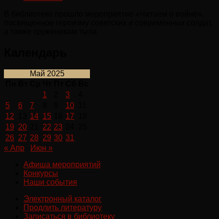
В библиотеке прошло мероприятие «Читаем о войне»,
посвященное героизму советских и современных солдат,
а также труженикам тыла.
Календарь
Май 2025
Пн
Вт
Ср
Чт
Пт
Сб
Вс
1
2
3
4
5
6
7
8
9
10
11
12
13
14
15
16
17
18
19
20
21
22
23
24
25
26
27
28
29
30
31
« Апр
Июн »
Афиша мероприятий
Конкурсы
Наши события
Электронный каталог
Продлить литературу
Записаться в библиотеку