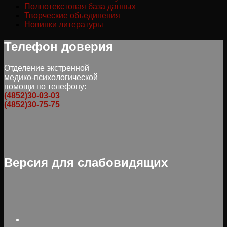
Полнотекстовая база данных
Творческие объединения
Новинки литературы
Телефон доверия
Отделение экстренной
медико-психологической
помощи по телефону:
(4852)30-03-03
(4852)30-75-75
Версия для слабовидящих