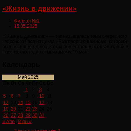
«Жизнь в движении»
Филиал №1
15.05.2025
«Жизнь в движении» — так называлась тема очередного
классного часа из цикла «Разговоры о важном», который
был посвящен Дню детских общественных организаций в
России, ежегодно отмечаемому 19 мая.
Календарь
Май 2025
Пн
Вт
Ср
Чт
Пт
Сб
Вс
1
2
3
4
5
6
7
8
9
10
11
12
13
14
15
16
17
18
19
20
21
22
23
24
25
26
27
28
29
30
31
« Апр
Июн »