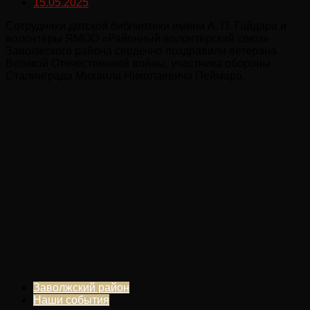
15.05.2025
Сотрудники детской библиотеки имени А. П. Гайдара и
волонтёры ЯМОО «Районный волонтёрский союз»
Заволжского района сердечно поздравили ветерана
Великой Отечественной войны, участника обороны
Сталинграда Михаила Николаевича Пеймара.
Заволжский район
Наши события