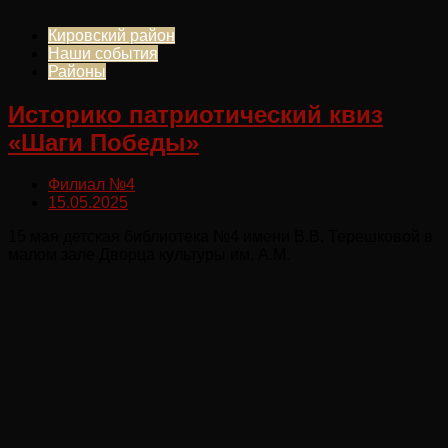
Кировский район
Наши события
Районы
Историко патриотический квиз
«Шаги Победы»
Филиал №4
15.05.2025
15 мая детская библиотека №4 имени В.В. Терешковой в
малом зале Дворца культуры им. А.М.