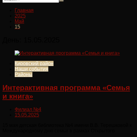
Главная
2025
Май
15
День:
15.05.2025
Кировский район
Наши события
Районы
Интерактивная программа «Семья
и книга»
Филиал №4
15.05.2025
15 мая детская библиотека №4 имени В.В. Терешковой к
Международному дню семьи в рамках Открытого