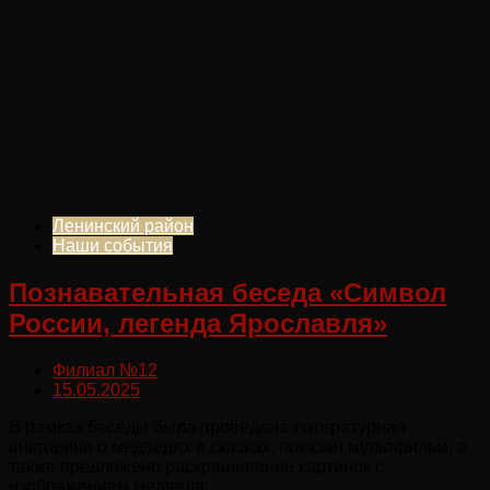
Ленинский район
Наши события
Познавательная беседа «Символ
России, легенда Ярославля»
Филиал №12
15.05.2025
В рамках беседы была проведена литературная
викторина о медведях в сказках, показан мультфильм, а
также предложено раскрашивание картинок с
изображением медведя.