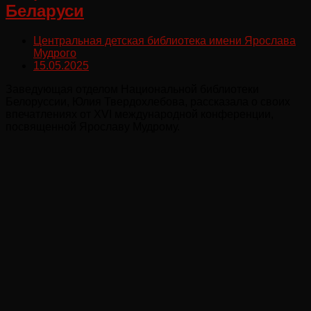
Беларуси
Центральная детская библиотека имени Ярослава
Мудрого
15.05.2025
Заведующая отделом Национальной библиотеки
Белоруссии, Юлия Твердохлебова, рассказала о своих
впечатлениях от ХVI международной конференции,
посвященной Ярославу Мудрому.