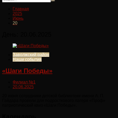
Главная
2025
Июнь
20
День:
20.06.2025
Заволжский район
Наши события
«Шаги Победы»
Филиал №1
20.06.2025
20 июня сотрудники детской библиотеки имени А. П.
Гайдара провели для подросткового лагеря «Проф»
патриотический квиз «Шаги Победы».
Календарь