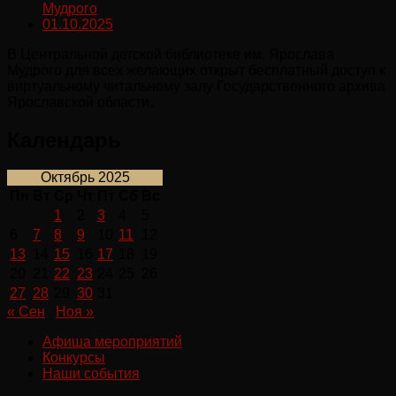
Мудрого
01.10.2025
В Центральной детской библиотеке им. Ярослава
Мудрого для всех желающих открыт бесплатный доступ к
виртуальному читальному залу Государственного архива
Ярославской области.
Календарь
Октябрь 2025
Пн
Вт
Ср
Чт
Пт
Сб
Вс
1
2
3
4
5
6
7
8
9
10
11
12
13
14
15
16
17
18
19
20
21
22
23
24
25
26
27
28
29
30
31
« Сен
Ноя »
Афиша мероприятий
Конкурсы
Наши события