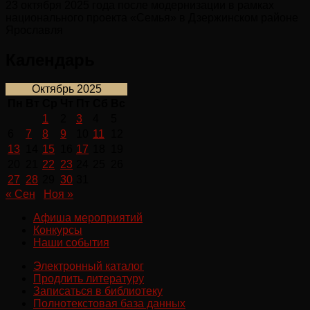
23 октября 2025 года после модернизации в рамках
национального проекта «Семья» в Дзержинском районе
Ярославля
Календарь
Октябрь 2025
Пн
Вт
Ср
Чт
Пт
Сб
Вс
1
2
3
4
5
6
7
8
9
10
11
12
13
14
15
16
17
18
19
20
21
22
23
24
25
26
27
28
29
30
31
« Сен
Ноя »
Афиша мероприятий
Конкурсы
Наши события
Электронный каталог
Продлить литературу
Записаться в библиотеку
Полнотекстовая база данных