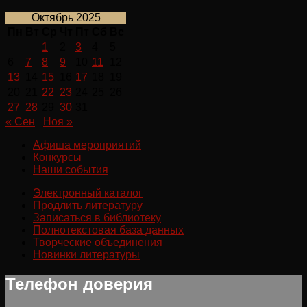
Октябрь 2025
Пн
Вт
Ср
Чт
Пт
Сб
Вс
1
2
3
4
5
6
7
8
9
10
11
12
13
14
15
16
17
18
19
20
21
22
23
24
25
26
27
28
29
30
31
« Сен
Ноя »
Афиша мероприятий
Конкурсы
Наши события
Электронный каталог
Продлить литературу
Записаться в библиотеку
Полнотекстовая база данных
Творческие объединения
Новинки литературы
Телефон доверия