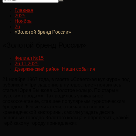
Главная
2025
Ноябрь
26
«Золотой бренд России»
«Золотой бренд России»
Филиал №15
26.11.2025
Дзержинский район
,
Наши события
21 ноября 1967 года, в газете «Советская культура» под
рубрикой «Приглашение в путешествие» появилась
статья Юрия Бычкова «Золотое кольцо. По старым
русским городам». Так родилось уникальное
словосочетание, ставшее популярным туристическим
брендом. Юные читатели, отвечая на вопросы
краеведческой викторины, смогли угадать десять
основных городов Золотого кольца и определить, какой
герб какому городу принадлежит.