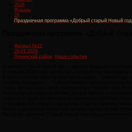
2026
Январь
28
Праздничная программа «Добрый старый Новый год
Праздничная программа «Добрый стар
Филиал №12
28.01.2026
Ленинский район
,
Наши события
Отмечать старый Новый год — давняя традиция участник
17 января 2026 года состоялась праздничная программа 
В гости к поэтам пришла золотая лошадка – символ года,
Хозяйка праздника — Галина Иванова приглашала участни
Поэты читали свои стихи, посвященные Новому году, Рожд
Музыкальный подарок гостям сделали авторы и исполните
Зрители от души посмеялись во время выступления Анны 
Атмосферу настоящего праздника создала гармонь Никол
Танцы и душевные песни под гармонь принесли ещё больш
Праздник «Добрый Старый Новый год» подарил всем учас