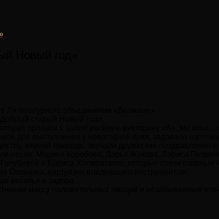
»
ый Новый год»
ов Литературного объединения «Волжане».
«Добрый старый Новый год».
 которая провела с залом весёлую викторину «Ах, вы кони…
ков для выступления у новогодней ёлки, задавала шуточн
еству, зимней природе, звучали дружеские поздравления и 
ли песен: Марина Коробова, Дарья Жукова, Лариса Петренк
Голубевой и Бориса Холмовского, которые спели озорные 
ая Ошанова, виртуозно владеющего инструментом.
е веселья и задора.
тникам массу положительных эмоций и незабываемые впе