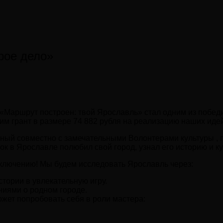
рое дело»
 «Маршрут построен: твой Ярославль» стал одним из побед
им грант в размере 74 882 рубля на реализацию наших идей
ный совместно с замечательными Волонтерами культуры , по
ок в Ярославле полюбил свой город, узнал его историю и 
иключению! Мы будем исследовать Ярославль через:
тории в увлекательную игру.
ниями о родном городе.
жет попробовать себя в роли мастера: