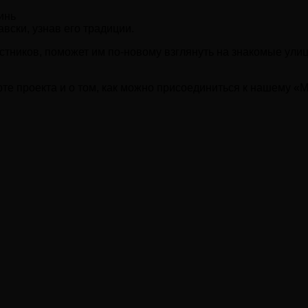
инь
вски, узнав его традиции.
стников, поможет им по-новому взглянуть на знакомые улиц
рте проекта и о том, как можно присоединиться к нашему 