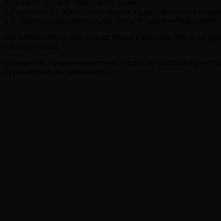
o Освоить технику набойки по ткани.
o Поработать с ароматным лыком и сделать куколок-берег
o И, конечно, насладиться настоящим чаепитием по-яросла
Мы верим, что проект станет ярким событием для всех уча
нашего города.
Следите за нашими новостями, скоро мы расскажем о ста
путешествие по Ярославлю!