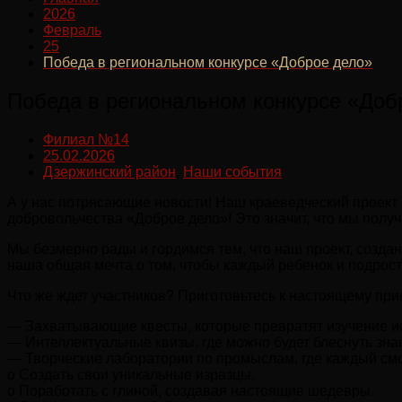
2026
Февраль
25
Победа в региональном конкурсе «Доброе дело»
Победа в региональном конкурсе «Доб
Филиал №14
25.02.2026
Дзержинский район
,
Наши события
А у нас потрясающие новости! Наш краеведческий проект
добровольчества «Доброе дело»! Это значит, что мы получ
Мы безмерно рады и гордимся тем, что наш проект, создан
наша общая мечта о том, чтобы каждый ребенок и подрост
Что же ждет участников? Приготовьтесь к настоящему пр
— Захватывающие квесты, которые превратят изучение ис
— Интеллектуальные квизы, где можно будет блеснуть зна
— Творческие лаборатории по промыслам, где каждый смо
o Создать свои уникальные изразцы.
o Поработать с глиной, создавая настоящие шедевры.