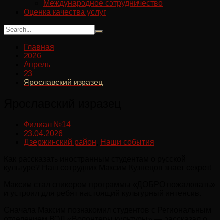
Международное сотрудничество
Оценка качества услуг
Главная
2026
Апрель
23
Ярославский изразец
Ярославский изразец
Филиал №14
23.04.2026
Дзержинский район
,
Наши события
Как рассказать иностранным студентам о русской
культуре? Наш сотрудник Максим Кузнецов знает секрет!
Максим стал спикером программы «ДОБРО пожаловать»
и устроил для ребят настоящий культурный интенсив.
Сначала Максим познакомил студентов с Региональным
отделением ВОД «Волонтеры культуры» — рассказал о