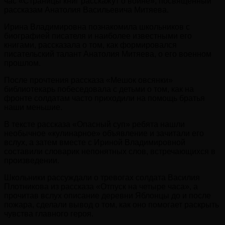
час «Страницы книг расскажут о войне», посвященный
рассказам Анатолия Васильевича Митяева.
Ирина Владимировна познакомила школьников с
биографией писателя и наиболее известными его
книгами, рассказала о том, как формировался
писательский талант Анатолия Митяева, о его военном
прошлом.
После прочтения рассказа «Мешок овсянки»
библиотекарь побеседовала с детьми о том, как на
фронте солдатам часто приходили на помощь братья
наши меньшие.
В тексте рассказа «Опасный суп» ребята нашли
необычное «кулинарное» объявление и зачитали его
вслух, а затем вместе с Ириной Владимировной
составили словарик непонятных слов, встречающихся в
произведении.
Школьники рассуждали о тревогах солдата Василия
Плотникова из рассказа «Отпуск на четыре часа», а
прочитав вслух описание деревни Яблонцы до и после
пожара, сделали вывод о том, как оно помогает раскрыть
чувства главного героя.