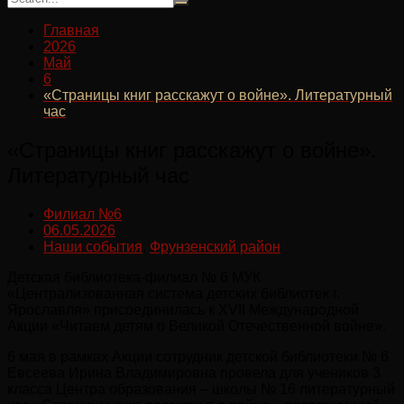
Главная
2026
Май
6
«Страницы книг расскажут о войне». Литературный
час
«Страницы книг расскажут о войне».
Литературный час
Филиал №6
06.05.2026
Наши события
,
Фрунзенский район
Детская библиотека-филиал № 6 МУК
«Централизованная система детских библиотек г.
Ярославля» присоединилась к XVII Международной
Акции «Читаем детям о Великой Отечественной войне».
6 мая в рамках Акции сотрудник детской библиотеки № 6
Евсеева Ирина Владимировна провела для учеников 3
класса Центра образования – школы № 16 литературный