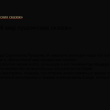
ких сказок»
й мир пушкинских сказок»
ра Сергеевича Пушкина. И накануне этого дня наши постоя
е в «Волшебный мир пушкинских сказок».
бытия жизни поэта, услышали о его знаменитом прадеде А
ала множество увлекательных волшебных историй.
 викторины, показав, что отлично знают сюжеты и героев п
еселый мультфильм о ловком и находчивом Балде, которого