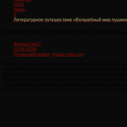
2026
Июнь
5
Литературное путешествие «Волшебный мир пушкинс
Литературное путешествие «Волшебны
Филиал №12
05.06.2026
Ленинский район
,
Наши события
6 июня — день рождения нашего великого поэта Александ
«ЭЛЕМЕНТарно» отправились в литературное путешестви
Посмотрев видеопрезентацию, вспомнили самые важные со
Родионовне, которая была прекрасной рассказчицей и зн
Затем ученики разгадывали загадки и отвечали на вопросы
А в завершение программы с удовольствием посмотрели в