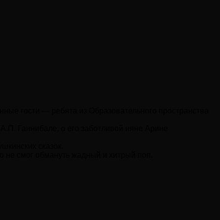
нные гости — ребята из Образовательного пространства
.П. Ганнибале, о его заботливой няне Арине
ушкинских сказок.
 не смог обмануть жадный и хитрый поп.