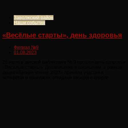
Заволжский район
Наши события
«Весёлые старты», день здоровья
Филиал №9
01.08.2023
26 июля в детской библиотеке № 9 прошел день здоровья
«Весёлые старты». Дошкольники и школьники, в рамках
акции «Летнее чтение 2023» приняли участие в
эстафетах и конкурсах, отгадали загадки о спорте.