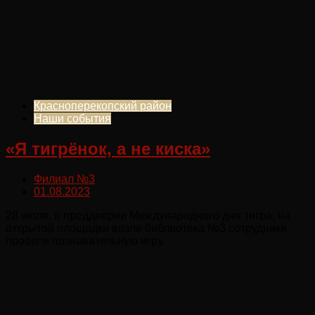
Красноперекопский район
Наши события
«Я тигрёнок, а не киска»
Филиал №3
01.08.2023
28 июля, в преддверии Международного дня тигра, на
открытой площадки возле библиотека №3 сотрудники
провели познавательную игру.