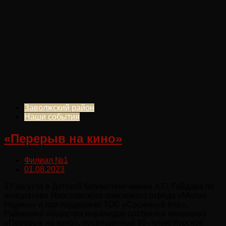
Заволжский район
Наши события
«Перерыв на кино»
Филиал №1
01.08.2023
27 августа в Детской библиотеке имени А.П. Гайдара по
инициативе Ярославского поискового отряда «Малая
Родина» и при поддержке ТОС «Сосновый бор»,
Районного общества инвалидов состоялся кинопоказ
«Перерыв на кино», посвященный 80-летию Курской