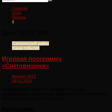
Главная
2024
Январь
8
День:
08.01.2024
Дзержинский район
Наши события
Игровая программа
«Снеговишник»
Филиал №13
08.01.2024
8 января в пространстве Муми-Дол прошло
увлекательное и подвижное мероприятие посвящённое
Международному дню Снеговика!
Календарь