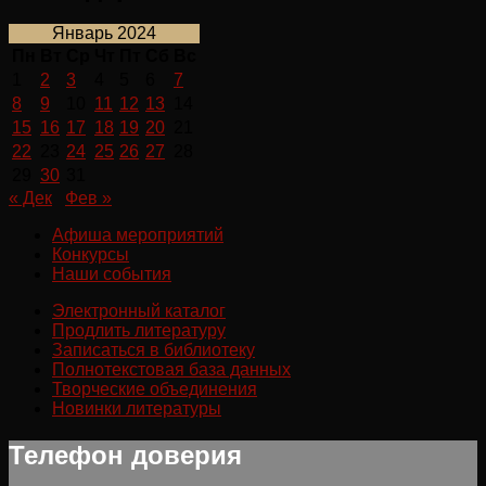
Январь 2024
Пн
Вт
Ср
Чт
Пт
Сб
Вс
1
2
3
4
5
6
7
8
9
10
11
12
13
14
15
16
17
18
19
20
21
22
23
24
25
26
27
28
29
30
31
« Дек
Фев »
Афиша мероприятий
Конкурсы
Наши события
Электронный каталог
Продлить литературу
Записаться в библиотеку
Полнотекстовая база данных
Творческие объединения
Новинки литературы
Телефон доверия