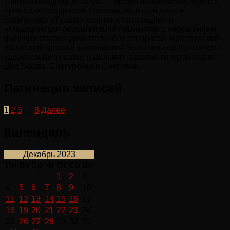
Предновогодний декабрь — время волшебства, чудес и
приятных сюрпризов, поэтому обычный день в
отделениях «Травматология и ортопедия» и
«Медицинская реабилитация пациентов с нарушением
функции опорно-двигательного аппарата» Ярославской
областной детской клинической больницы превратился в
удивительную сказку, главными героями которой стали
Дед Мороз, Снегурочка и Снеговик.
Пагинация записей
1
2
3
…
8
Далее
Календарь
Декабрь 2023
Пн
Вт
Ср
Чт
Пт
Сб
Вс
1
2
3
4
5
6
7
8
9
10
11
12
13
14
15
16
17
18
19
20
21
22
23
24
25
26
27
28
29
30
31