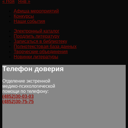
« Ноя
Янв »
Афиша мероприятий
Конкурсы
Наши события
Электронный каталог
Продлить литературу
Записаться в библиотеку
Полнотекстовая база данных
Творческие объединения
Новинки литературы
Телефон доверия
Отделение экстренной
медико-психологической
помощи по телефону:
(4852)30-03-03
(4852)30-75-75