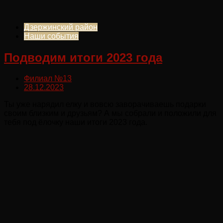
Дзержинский район
Наши события
Подводим итоги 2023 года
Филиал №13
28.12.2023
Ты уже нарядил елку и вовсю заворачиваешь подарки
своим близким и друзьям? А мы собрали и положили для
тебя под ёлочку наши итоги 2023 года.