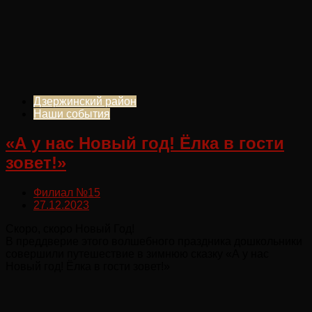
Дзержинский район
Наши события
«А у нас Новый год! Ёлка в гости
зовет!»
Филиал №15
27.12.2023
Скоро, скоро Новый Год!
В преддверие этого волшебного праздника дошкольники
совершили путешествие в зимнюю сказку «А у нас
Новый год! Ёлка в гости зовет!»