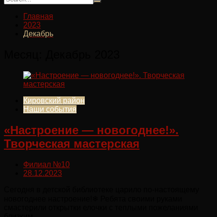
Главная
2023
Декабрь
Месяц:
Декабрь 2023
Кировский район
Наши события
«Настроение — новогоднее!».
Творческая мастерская
Филиал №10
28.12.2023
Сегодня в детской библиотеке царило по-настоящему
новогоднее настроение!❄ Ребята своими руками
смастерили открытки елочки с теплыми пожеланиями
близким.