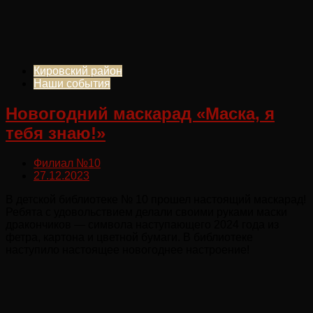
Кировский район
Наши события
Новогодний маскарад «Маска, я
тебя знаю!»
Филиал №10
27.12.2023
В детской библиотеке № 10 прошел настоящий маскарад!
Ребята с удовольствием делали своими руками маски
дракончиков — символа наступающего 2024 года из
фетра, картона и цветной бумаги. В библиотеке
наступило настоящее новогоднее настроение!