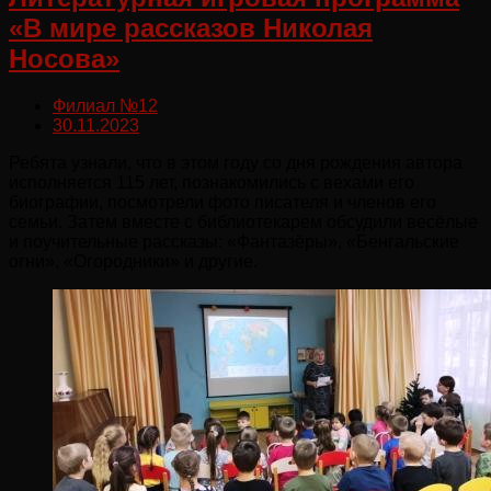
«В мире рассказов Николая
Носова»
Филиал №12
30.11.2023
Ребята узнали, что в этом году со дня рождения автора
исполняется 115 лет, познакомились с вехами его
биографии, посмотрели фото писателя и членов его
семьи. Затем вместе с библиотекарем обсудили весёлые
и поучительные рассказы: «Фантазёры», «Бенгальские
огни», «Огородники» и другие.