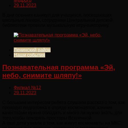
Мудрого
29.11.2023
В дни осенних каникул для учащихся, посещающих
школьные лагеря, сотрудники Центральной детской
библиотеки провели музыкальную игру-викторину.
Ленинский район
Наши события
Познавательная программа «Эй,
небо, снимите шляпу!»
Филиал №12
29.11.2023
С большим интересом ребята слушали рассказ о том, как
проходит подготовка в отряде космонавтов, какими
качествами нужно обладать и много ли нужно знать, для
того,чтобы покорять просторы Вселенной.
А еще дети узнали о том, как живут космонавты на МКС: