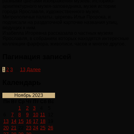
разными цветами изображения музеев: Историко-
архитектурного музея-заповедника, музея истории
города Ярославля, художественного музея,
Митрополичьи палаты, церковь Ильи Пророка, и
подписали на раздаточной карточке названия улиц,
ведущих к ним.
Изабелла Игоревна рассказала о частных музеях
Ярославля, в собраниях которых находятся интересные
коллекции фарфора, живописи, часов и многое другое.
Пагинация записей
1
2
3
…
13
Далее
Календарь
Ноябрь 2023
Пн
Вт
Ср
Чт
Пт
Сб
Вс
1
2
3
4
5
6
7
8
9
10
11
12
13
14
15
16
17
18
19
20
21
22
23
24
25
26