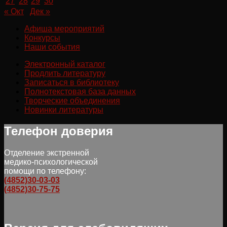
27
28
29
30
« Окт
Дек »
Афиша мероприятий
Конкурсы
Наши события
Электронный каталог
Продлить литературу
Записаться в библиотеку
Полнотекстовая база данных
Творческие объединения
Новинки литературы
Телефон доверия
Отделение экстренной
медико-психологической
помощи по телефону:
(4852)30-03-03
(4852)30-75-75