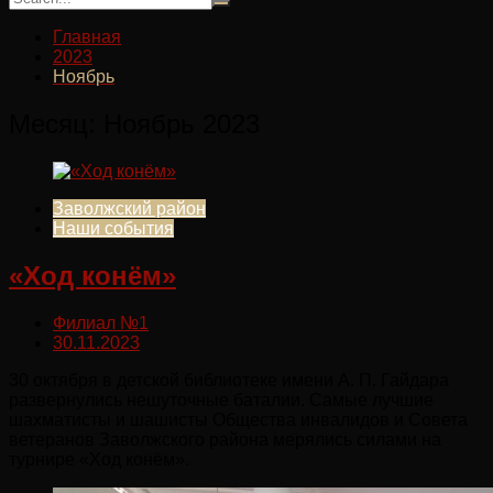
Главная
2023
Ноябрь
Месяц:
Ноябрь 2023
Заволжский район
Наши события
«Ход конём»
Филиал №1
30.11.2023
30 октября в детской библиотеке имени А. П. Гайдара
развернулись нешуточные баталии. Самые лучшие
шахматисты и шашисты Общества инвалидов и Совета
ветеранов Заволжского района мерялись силами на
турнире «Ход конём».