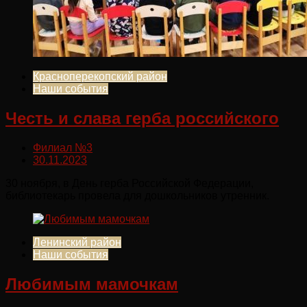
Красноперекопский район
Наши события
Честь и слава герба российского
Филиал №3
30.11.2023
30 ноября, в День герба Российской Федерации,
библиотекарь провела для дошкольников утренник.
Ленинский район
Наши события
Любимым мамочкам