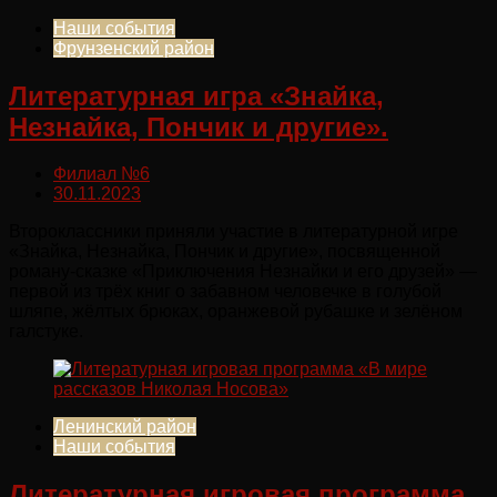
Наши события
Фрунзенский район
Литературная игра «Знайка,
Незнайка, Пончик и другие».
Филиал №6
30.11.2023
Второклассники приняли участие в литературной игре
«Знайка, Незнайка, Пончик и другие», посвященной
роману-сказке «Приключения Незнайки и его друзей» —
первой из трёх книг о забавном человечке в голубой
шляпе, жёлтых брюках, оранжевой рубашке и зелёном
галстуке.
Ленинский район
Наши события
Литературная игровая программа