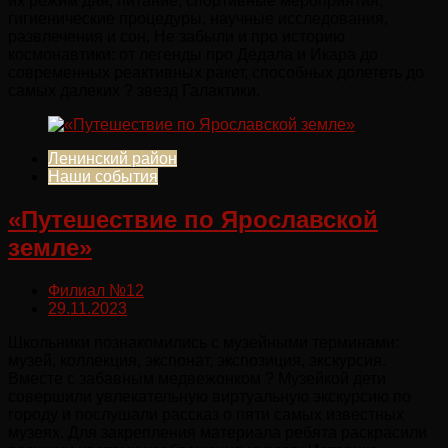
их режим дня, питание, спортивные мероприятия,
гигиенические процедуры, научные исследования,
развлечения и сон. Не забыли и про историю
космонавтики: от легенды про Дедала и Икара до
современных реактивных ракет, способных долететь до
самых далеких ? звезд Галактики.
Ленинский район
Наши события
«Путешествие по Ярославской
земле»
Филиал №12
29.11.2023
Школьники познакомились с музейными терминами:
музей, коллекция, экспонат, экспозиция, экскурсия.
Вместе с забавным медвежонком ? Музейкой дети
совершили увлекательную виртуальную экскурсию по
городу и послушали рассказ о пяти самых известных
музеях. Для закрепления материала ребята раскрасили