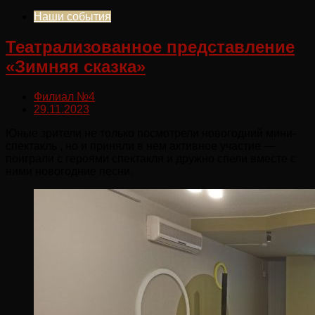
Наши события
Театрализованное представление
«Зимняя сказка»
Филиал №4
29.11.2023
Юные зрители не только посмотрели новогодний мини-
спектакль , но и приняли в нем активное участие —
поиграли с героями спектакля и дружно спели вместе с
ними новогодние песни.