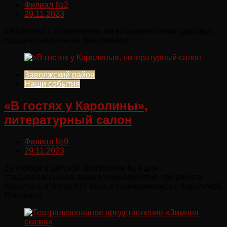
Филиал №2
29.11.2023
Школьники с ограниченными возможностями здоровья
создали открытки ко Дню матери.
Заволжский район
Наши события
«В гостях у Каролины»,
литературный салон
Филиал №9
29.11.2023
29 ноября в детской библиотеке № 9 для
старшеклассников прошло мероприятие, где ребята
окунулись в эпоху XIX века и познакомились с Каролиной
Павловой.