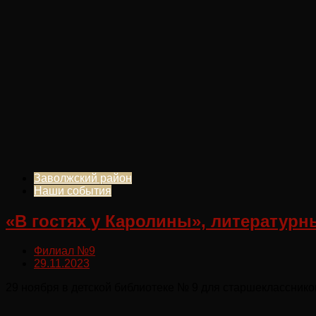
Заволжский район
Наши события
«В гостях у Каролины», литературн
Филиал №9
29.11.2023
29 ноября в детской библиотеке № 9 для старшекласснико