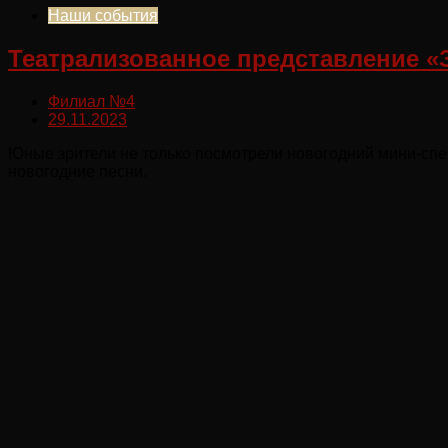
Наши события
Театрализованное представление «
Филиал №4
29.11.2023
Юные зрители не только посмотрели новогодний мини-спект
новогодние песни.