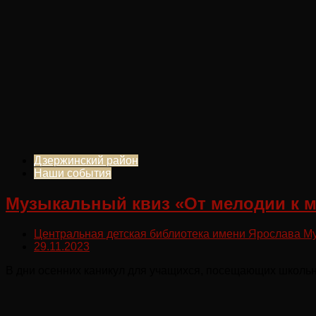
Дзержинский район
Наши события
Музыкальный квиз «От мелодии к 
Центральная детская библиотека имени Ярослава М
29.11.2023
В дни осенних каникул для учащихся, посещающих школьн