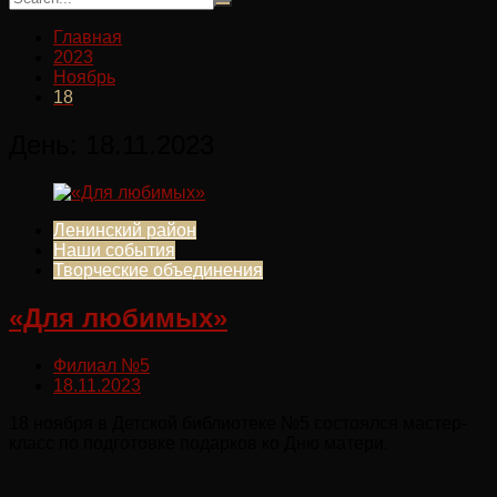
Главная
2023
Ноябрь
18
День:
18.11.2023
Ленинский район
Наши события
Творческие объединения
«Для любимых»
Филиал №5
18.11.2023
18 ноября в Детской библиотеке №5 состоялся мастер-
класс по подготовке подарков ко Дню матери.