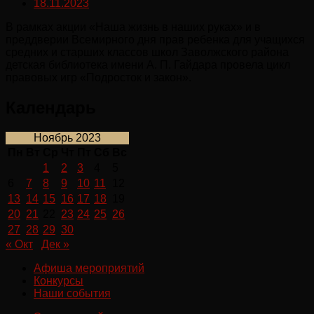
18.11.2023
В рамках акции «Наша жизнь в наших руках» и в
преддверии Всемирного дня прав ребенка для учащихся
средних и старших классов школ Заволжского района
детская библиотека имени А. П. Гайдара провела цикл
правовых игр «Подросток и закон».
Календарь
Ноябрь 2023
Пн
Вт
Ср
Чт
Пт
Сб
Вс
1
2
3
4
5
6
7
8
9
10
11
12
13
14
15
16
17
18
19
20
21
22
23
24
25
26
27
28
29
30
« Окт
Дек »
Афиша мероприятий
Конкурсы
Наши события