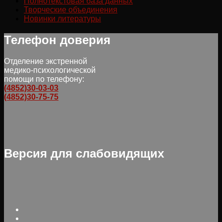
Полнотекстовая база данных
Творческие объединения
Новинки литературы
Телефон доверия
Отделение экстренной
медико-психологической
помощи по телефону:
(4852)30-03-03
(4852)30-75-75
Версия для слабовидящих