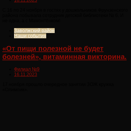
16.11.2023
С 16 по 24 ноября в гостях у дошкольников Фрунзенского
района побывала сотрудник детской библиотеки № 6. И
не одна, а с Мамонтёнком!
Заволжский район
Наши события
«От пищи полезной не будет
болезней», витаминная викторина.
Филиал №9
16.11.2023
17 ноября прошло очередное занятии ЗОЖ кружка
«Олимпик».