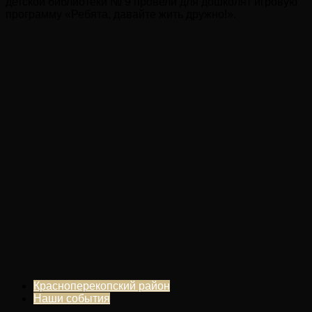
детской библиотеки № 9 провели для дошколят игровую
программу «Ребята, давайте жить дружно!».
Красноперекопский район
Наши события