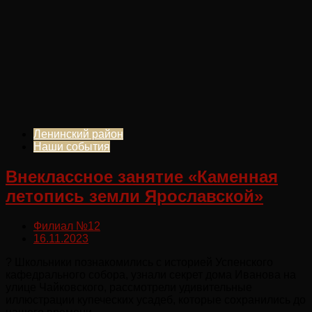
Ленинский район
Наши события
Внеклассное занятие «Каменная
летопись земли Ярославской»
Филиал №12
16.11.2023
? Школьники познакомились с историей Успенского
кафедрального собора, узнали секрет дома Иванова на
улице Чайковского, рассмотрели удивительные
иллюстрации купеческих усадеб, которые сохранились до