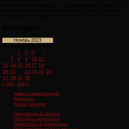
нашего времени.
А также на занятии ребята с удовольствием играли в игру
«Найди отличия» на изображениях Церкви Богоявления
и Часовни Александра Невского.
Календарь
Ноябрь 2023
Пн
Вт
Ср
Чт
Пт
Сб
Вс
1
2
3
4
5
6
7
8
9
10
11
12
13
14
15
16
17
18
19
20
21
22
23
24
25
26
27
28
29
30
« Окт
Дек »
Афиша мероприятий
Конкурсы
Наши события
Электронный каталог
Продлить литературу
Записаться в библиотеку