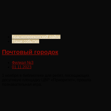
Красноперекопский район
Наши события
Почтовый городок
Филиал №3
01.11.2023
1 ноября в библиотеке для ребят, посещающих
досуговую площадку ЦВР «Приоритет», прошла
познавательная игра.