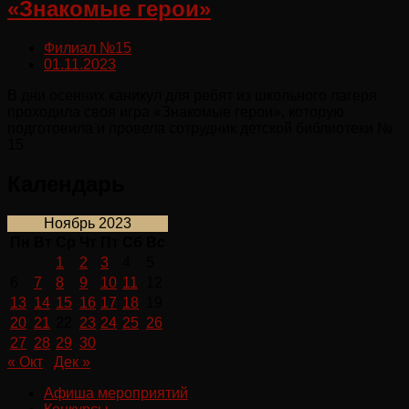
«Знакомые герои»
Филиал №15
01.11.2023
В дни осенних каникул для ребят из школьного лагеря
проходила своя игра «Знакомые герои», которую
подготовила и провела сотрудник детской библиотеки №
15
Календарь
Ноябрь 2023
Пн
Вт
Ср
Чт
Пт
Сб
Вс
1
2
3
4
5
6
7
8
9
10
11
12
13
14
15
16
17
18
19
20
21
22
23
24
25
26
27
28
29
30
« Окт
Дек »
Афиша мероприятий