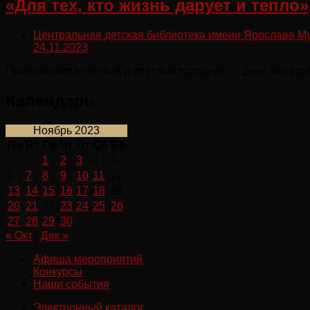
«Для тех, кто жизнь дарует и тепло»
Центральная детская библиотека имени Ярослава М
24.11.2023
Приближается тёплый и светлый праздник — День матери!
Календарь
Ноябрь 2023
Пн
Вт
Ср
Чт
Пт
Сб
Вс
1
2
3
4
5
6
7
8
9
10
11
12
13
14
15
16
17
18
19
20
21
22
23
24
25
26
27
28
29
30
« Окт
Дек »
Афиша мероприятий
Конкурсы
Наши события
Электронный каталог