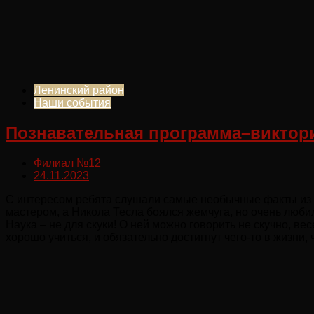
Ленинский район
Наши события
Познавательная программа–виктори
Филиал №12
24.11.2023
С интересом ребята слушали самые необычные факты из ж
мастером, а Никола Тесла боялся жемчуга, но очень люби
Наука – не для скуки! О ней можно говорить не скучно, в
хорошо учиться, и обязательно достигнут чего-то в жизни,