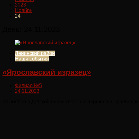
2023
Ноябрь
24
День:
24.11.2023
Ленинский район
Наши события
«Ярославский изразец»
Филиал №5
24.11.2023
24 ноября в Детской библиотеке 5 завершилась краеведч