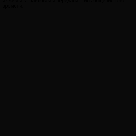
из жизни К. Павловой и передали стиль общения того
времени.