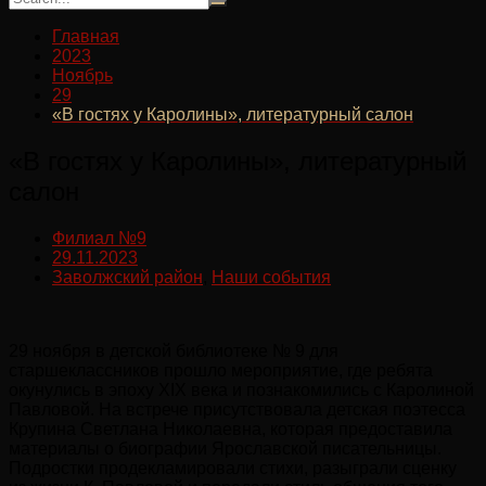
Главная
2023
Ноябрь
29
«В гостях у Каролины», литературный салон
«В гостях у Каролины», литературный
салон
Филиал №9
29.11.2023
Заволжский район
,
Наши события
29 ноября в детской библиотеке № 9 для
старшеклассников прошло мероприятие, где ребята
окунулись в эпоху XIX века и познакомились с Каролиной
Павловой. На встрече присутствовала детская поэтесса
Крупина Светлана Николаевна, которая предоставила
материалы о биографии Ярославской писательницы.
Подростки продекламировали стихи, разыграли сценку