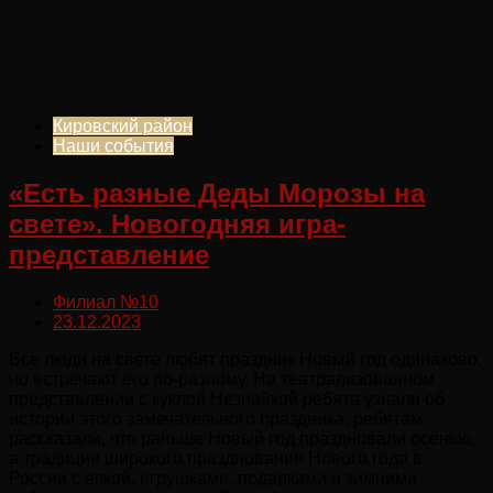
Кировский район
Наши события
«Есть разные Деды Морозы на
свете». Новогодняя игра-
представление
Филиал №10
23.12.2023
Все люди на свете любят праздник Новый год одинаково,
но встречают его по-разному. На театрализованном
представлении с куклой Незнайкой ребята узнали об
истории этого замечательного праздника, ребятам
рассказали, что раньше Новый год праздновали осенью,
а традиция широкого празднования Нового года в
России с елкой, игрушками, подарками и зимними