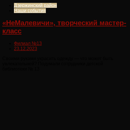
Дзержинский район
Наши события
«НеМалевичи», творческий мастер-
класс
Филиал №13
23.12.2023
Своими руками украсить одежду — что может быть
увлекательней? Подумали сотрудники детской
библиотеки № 13