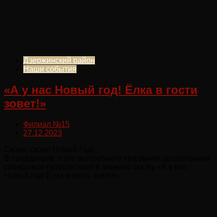
Дзержинский район
Наши события
«А у нас Новый год! Ёлка в гости
зовет!»
Филиал №15
27.12.2023
Скоро, скоро Новый Год!
В преддверие этого волшебного праздника дошкольники
совершили путешествие в зимнюю сказку «А у нас
Новый год! Ёлка в гости зовет!»