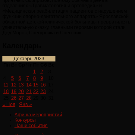
приятных сюрпризов, поэтому обычный день в
отделениях «Травматология и ортопедия» и
«Медицинская реабилитация пациентов с нарушением
функции опорно-двигательного аппарата» Ярославской
областной детской клинической больницы превратился в
удивительную сказку, главными героями которой стали
Дед Мороз, Снегурочка и Снеговик.
Календарь
Декабрь 2023
Пн
Вт
Ср
Чт
Пт
Сб
Вс
1
2
3
4
5
6
7
8
9
10
11
12
13
14
15
16
17
18
19
20
21
22
23
24
25
26
27
28
29
30
31
« Ноя
Янв »
Афиша мероприятий
Конкурсы
Наши события