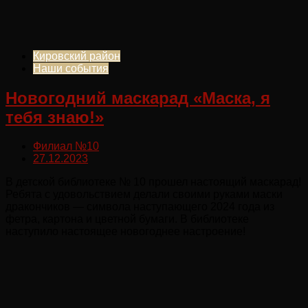
Кировский район
Наши события
Новогодний маскарад «Маска, я
тебя знаю!»
Филиал №10
27.12.2023
В детской библиотеке № 10 прошел настоящий маскарад!
Ребята с удовольствием делали своими руками маски
дракончиков — символа наступающего 2024 года из
фетра, картона и цветной бумаги. В библиотеке
наступило настоящее новогоднее настроение!