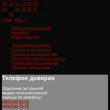
15
16
17
18
19
20
21
22
23
24
25
26
27
28
29
30
31
« Дек
Фев »
Афиша мероприятий
Конкурсы
Наши события
Электронный каталог
Продлить литературу
Записаться в библиотеку
Полнотекстовая база данных
Творческие объединения
Новинки литературы
Телефон доверия
Отделение экстренной
медико-психологической
помощи по телефону:
(4852)30-03-03
(4852)30-75-75