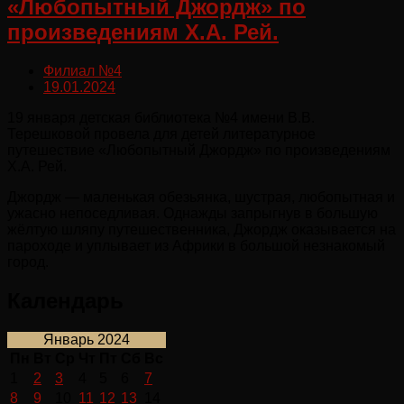
«Любопытный Джордж» по
произведениям Х.А. Рей.
Филиал №4
19.01.2024
19 января детская библиотека №4 имени В.В.
Терешковой провела для детей литературное
путешествие «Любопытный Джордж» по произведениям
Х.А. Рей.
Джордж — маленькая обезьянка, шустрая, любопытная и
ужасно непоседливая. Однажды запрыгнув в большую
жёлтую шляпу путешественника, Джордж оказывается на
пароходе и уплывает из Африки в большой незнакомый
город.
Календарь
Январь 2024
Пн
Вт
Ср
Чт
Пт
Сб
Вс
1
2
3
4
5
6
7
8
9
10
11
12
13
14