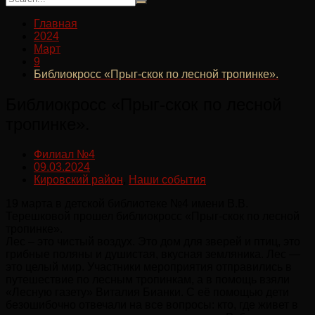
Главная
2024
Март
9
Библиокросс «Прыг-скок по лесной тропинке».
Библиокросс «Прыг-скок по лесной
тропинке».
Филиал №4
09.03.2024
Кировский район
,
Наши события
19 марта в детской библиотеке №4 имени В.В.
Терешковой прошел библиокросс «Прыг-скок по лесной
тропинке».
Лес – это чистый воздух. Это дом для зверей и птиц, это
грибные поляны и душистая, вкусная земляника. Лес —
это целый мир. Участники мероприятия отправились в
путешествие по лесным тропинкам, а в помощь взяли
«Лесную газету» Виталия Бианки. С её помощью дети
безошибочно отвечали на все вопросы: кто, где живет в