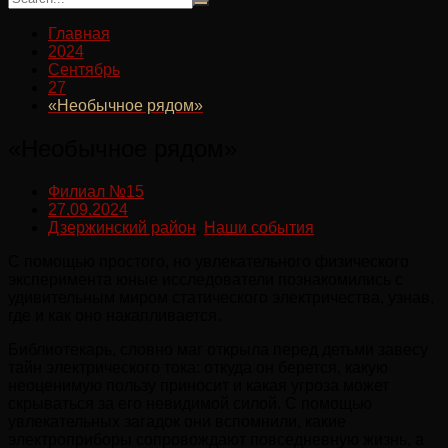
Главная
2024
Сентябрь
27
«Необычное рядом»
«Необычное рядом»
Филиал №15
27.09.2024
Дзержинский район
,
Наши события
С помощью простого, но увлекательного физического
эксперимента юные исследователи познакомились с
удивительным миром статического электричества, узнав,
где и как оно накапливается.
Библиотекарь, словно маг открыла перед детьми завесу
тайн электрического тока: откуда он берется, какую
неоценимую пользу приносит и какая угроза может
скрываться за его невидимой силой. С помощью
увлекательных загадок они вспомнили, какие
электроприборы сопровождают повседневную жизнь, а