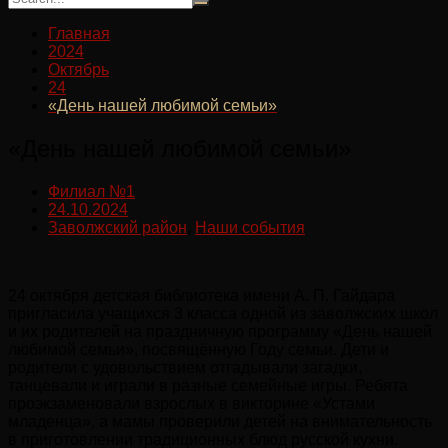
Главная
2024
Октябрь
24
«День нашей любимой семьи»
«День нашей любимой семьи»
Филиал №1
24.10.2024
Заволжский район
,
Наши события
24 октября детская библиотека имени А. П. Гайдара
пригласила учащихся 3 класса одной из заволжских школ
и их родителей на праздничную программу «День нашей
любимой семьи», посвящённую Году семьи. Дети и
родители с удовольствием отгадывали загадки,
танцевали и играли в разные семейные игры. Ребята
проэкзаменовали взрослых в викторине «Устами
младенца», а мамы проверили детей на внимательность
в приготовлении традиционных блюд русской кухни.