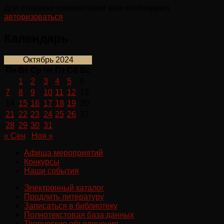
Для отправки комментария вам необходимо
авторизоваться
.
Календарь
Октябрь 2024
Пн
Вт
Ср
Чт
Пт
Сб
Вс
1
2
3
4
5
6
7
8
9
10
11
12
13
14
15
16
17
18
19
20
21
22
23
24
25
26
27
28
29
30
31
« Сен
Ноя »
Афиша мероприятий
Конкурсы
Наши события
Электронный каталог
Продлить литературу
Записаться в библиотеку
Полнотекстовая база данных
Творческие объединения