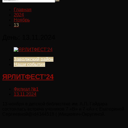
Главная
2024
Ноябрь
13
День:
13.11.2024
Заволжский район
Наши события
ЯРЛИТФЕСТ’24
Филиал №1
13.11.2024
13 ноября в детской библиотеке им. А.П. Гайдара
состоялась встреча учеников 7 «В» и 7 «А» с Екатериной
Сергеевной@id4344518 ( )Мицкевич-Округиной.