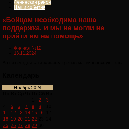
Ленинский район
Наши события
«Бойцам необходима наша
поддержка, и мы не могли не
прийти им на помощь»
Филиал №12
13.11.2024
Вот и сегодня заканчиваем третью маскировочную сеть.
Календарь
Ноябрь 2024
Пн
Вт
Ср
Чт
Пт
Сб
Вс
1
2
3
4
5
6
7
8
9
10
11
12
13
14
15
16
17
18
19
20
21
22
23
24
25
26
27
28
29
30