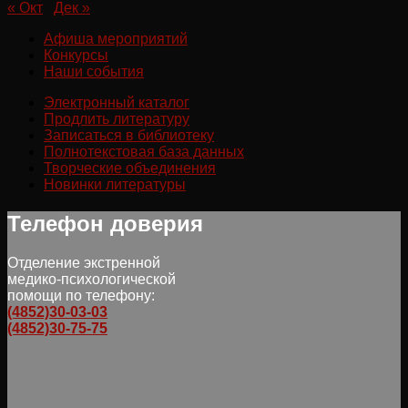
« Окт
Дек »
Афиша мероприятий
Конкурсы
Наши события
Электронный каталог
Продлить литературу
Записаться в библиотеку
Полнотекстовая база данных
Творческие объединения
Новинки литературы
Телефон доверия
Отделение экстренной
медико-психологической
помощи по телефону:
(4852)30-03-03
(4852)30-75-75