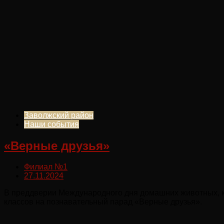
Заволжский район
Наши события
«Верные друзья»
Филиал №1
27.11.2024
В преддверии Международного дня домашних животных, ко
классов на познавательный парад «Верные друзья».