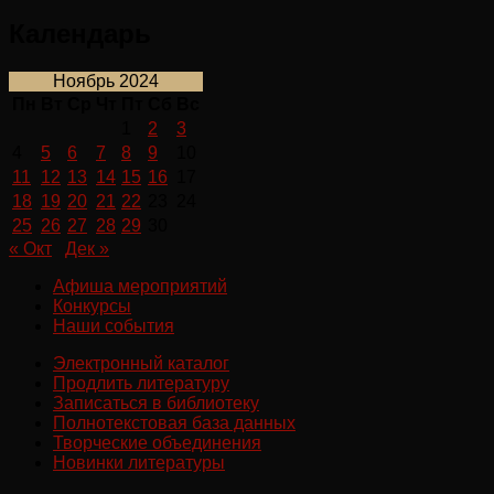
Календарь
Ноябрь 2024
Пн
Вт
Ср
Чт
Пт
Сб
Вс
1
2
3
4
5
6
7
8
9
10
11
12
13
14
15
16
17
18
19
20
21
22
23
24
25
26
27
28
29
30
« Окт
Дек »
Афиша мероприятий
Конкурсы
Наши события
Электронный каталог
Продлить литературу
Записаться в библиотеку
Полнотекстовая база данных
Творческие объединения
Новинки литературы