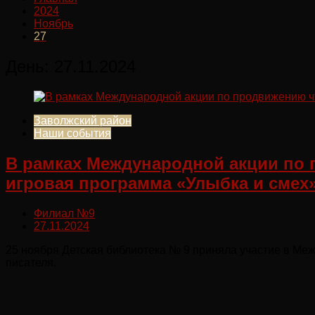
2024
Ноябрь
27
День:
27.11.2024
Заволжский район
Наши события
В рамках Международной акции по 
игровая программа «Улыбка и смех
Филиал №9
27.11.2024
25 ноября Детская библиотека № 9 приняла участие в Ме
писателя.