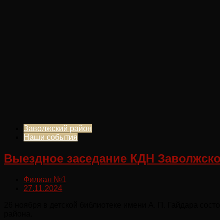
Заволжский район
Наши события
Выездное заседание КДН Заволжско
Филиал №1
27.11.2024
26 ноября в детской библиотеке имени А. П. Гайдара сос
района.