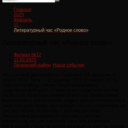
Главная
2025
Февраль
11
Литературный час «Родное слово»
Литературный час «Родное слово»
Филиал №12
11.02.2025
Ленинский район
,
Наши события
Константина Дмитриевича Ушинского (19 февраля (3
марта) 1823, Тула — 22 декабря 1870 (3 января 1871),
Одесса) по праву считают родоначальником
педагогической науки. С юности его страстною мечтою
было стать полезным своему Отечеству. Правильному
воспитанию и просвещению подрастающего поколения и
посвятил свою жизнь этот человек. По его сочинениям до
сих пор готовят педагогов, а детские рассказы
Константина Дмитриевича полезны в системе
воспитания, как для учителей, так и для родителей.
Нет в нашей стране человека, который не знал бы сказок