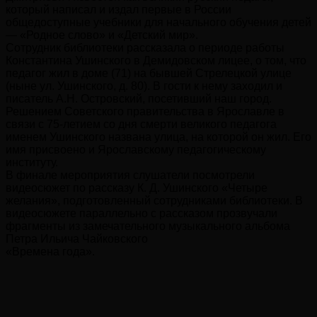
который написал и издал первые в России
общедоступные учебники для начального обучения детей
— «Родное слово» и «Детский мир».
Сотрудник библиотеки рассказала о периоде работы
Константина Ушинского в Демидовском лицее, о том, что
педагог жил в доме (71) на бывшей Стрелецкой улице
(ныне ул. Ушинского, д. 80). В гости к нему заходил и
писатель А.Н. Островский, посетивший наш город.
Решением Советского правительства в Ярославле в
связи с 75-летием со дня смерти великого педагога
именем Ушинского названа улица, на которой он жил. Его
имя присвоено и Ярославскому педагогическому
институту.
В финале мероприятия слушатели посмотрели
видеосюжет по рассказу К. Д. Ушинского «Четыре
желания», подготовленный сотрудниками библиотеки. В
видеосюжете параллельно с рассказом прозвучали
фрагменты из замечательного музыкального альбома
Петра Ильича Чайковского
«Времена года».