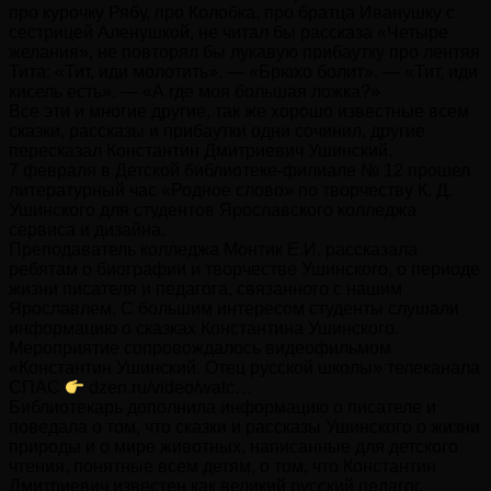
про курочку Рябу, про Колобка, про братца Иванушку с
сестрицей Аленушкой, не читал бы рассказа «Четыре
желания», не повторял бы лукавую прибаутку про лентяя
Тита: «Тит, иди молотить». — «Брюхо болит». — «Тит, иди
кисель есть». — «А где моя большая ложка?»
Все эти и многие другие, так же хорошо известные всем
сказки, рассказы и прибаутки одни сочинил, другие
пересказал Константин Дмитриевич Ушинский.
7 февраля в Детской библиотеке-филиале № 12 прошел
литературный час «Родное слово» по творчеству К. Д.
Ушинского для студентов Ярославского колледжа
сервиса и дизайна.
Преподаватель колледжа Монтик Е.И. рассказала
ребятам о биографии и творчестве Ушинского, о периоде
жизни писателя и педагога, связанного с нашим
Ярославлем. С большим интересом студенты слушали
информацию о сказках Константина Ушинского.
Мероприятие сопровождалось видеофильмом
«Константин Ушинский. Отец русской школы» телеканала
СПАС
dzen.ru/video/watc…
Библиотекарь дополнила информацию о писателе и
поведала о том, что сказки и рассказы Ушинского о жизни
природы и о мире животных, написанные для детского
чтения, понятные всем детям, о том, что Константин
Дмитриевич известен как великий русский педагог,