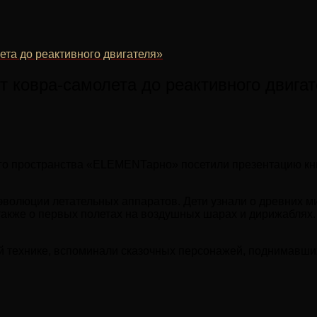
ета до реактивного двигателя»
 ковра-самолета до реактивного двига
го пространства «ELEMENТарно» посетили презентацию кни
волюции летательных аппаратов. Дети узнали о древних ми
 также о первых полетах на воздушных шарах и дирижаблях
ой технике, вспоминали сказочных персонажей, поднимавши