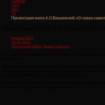
Главная
2025
Май
15
Презентация книги А.О.Вишневской «От ковра-самол
Презентация книги А.О.Вишневской «От
Филиал №12
15.05.2025
Ленинский район
,
Наши события
В Детской библиотеке № 12 воспитанники образовательно
двигателя».
Мероприятие было посвящено мечте человека о полете и э
как воздушные змеи и фонарики, придуманных в Китае, а
самолетов и вертолетов и их современной роли.
В ходе презентации дети разгадывали загадки о воздушн
Незнайки и его друзей на воздушном шаре.