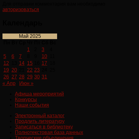
Для отправки комментария вам необходимо
авторизоваться
.
Календарь
Май 2025
Пн
Вт
Ср
Чт
Пт
Сб
Вс
1
2
3
4
5
6
7
8
9
10
11
12
13
14
15
16
17
18
19
20
21
22
23
24
25
26
27
28
29
30
31
« Апр
Июн »
Афиша мероприятий
Конкурсы
Наши события
Электронный каталог
Продлить литературу
Записаться в библиотеку
Полнотекстовая база данных
Творческие объединения