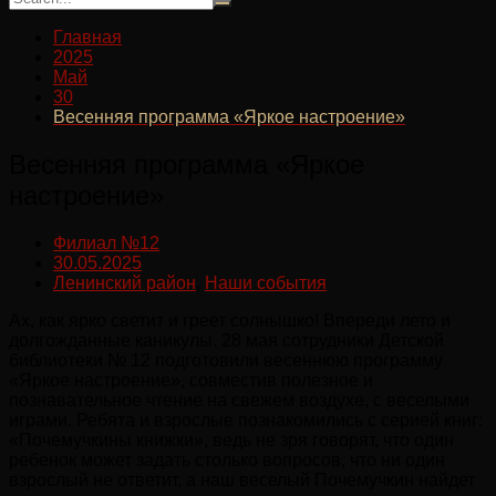
Главная
2025
Май
30
Весенняя программа «Яркое настроение»
Весенняя программа «Яркое
настроение»
Филиал №12
30.05.2025
Ленинский район
,
Наши события
Ах, как ярко светит и греет солнышко! Впереди лето и
долгожданные каникулы. 28 мая сотрудники Детской
библиотеки № 12 подготовили весеннюю программу
«Яркое настроение», совместив полезное и
познавательное чтение на свежем воздухе, с веселыми
играми. Ребята и взрослые познакомились с серией книг:
«Почемучкины книжки», ведь не зря говорят, что один
ребенок может задать столько вопросов, что ни один
взрослый не ответит, а наш веселый Почемучкин найдет