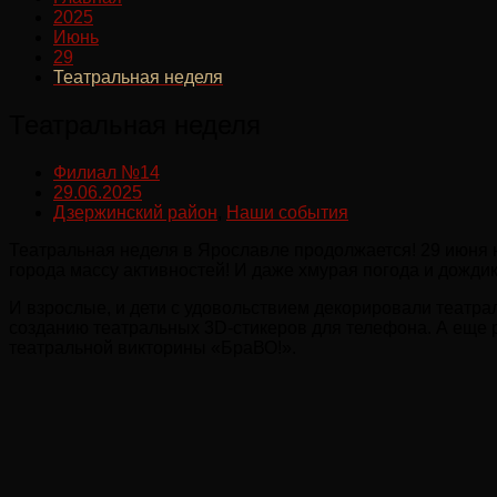
2025
Июнь
29
Театральная неделя
Театральная неделя
Филиал №14
29.06.2025
Дзержинский район
,
Наши события
Театральная неделя в Ярославле продолжается! 29 июня 
города массу активностей! И даже хмурая погода и дожди
И взрослые, и дети с удовольствием декорировали театра
созданию театральных 3D-стикеров для телефона. А еще 
театральной викторины «БраВО!».