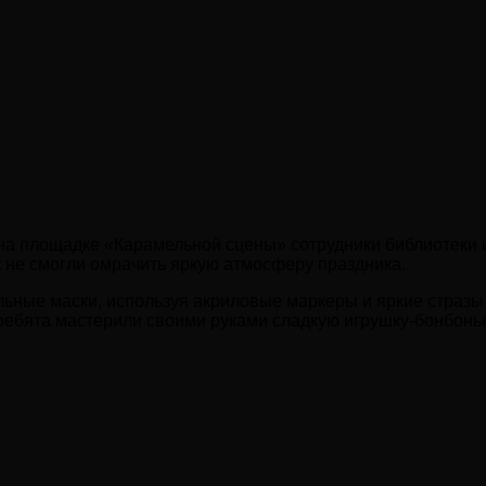
на площадке «Карамельной сцены» сотрудники библиотеки и
к не смогли омрачить яркую атмосферу праздника.
льные маски, используя акриловые маркеры и яркие стразы
ребята мастерили своими руками сладкую игрушку-бонбонье