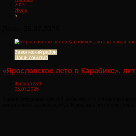
2025
Июль
5
День:
05.07.2025
Заволжский район
Наши события
«Ярославское лето в Карабихе», ли
Филиал №9
05.07.2025
5 июля сотрудники детской библиотеки № 9 приняли участ
викторина по творчеству Н.А. Некрасова, интеллектуальны