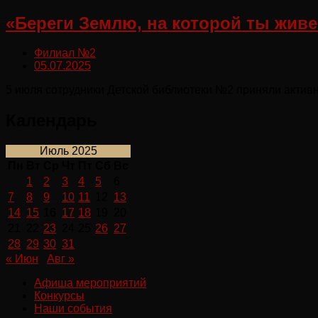
«Береги Землю, на которой ты жив
Филиал №2
05.07.2025
5 июля сотрудники Детской библиотеки №2 приняли актив
Календарь
Июль 2025
Пн
Вт
Ср
Чт
Пт
Сб
Вс
1
2
3
4
5
6
7
8
9
10
11
12
13
14
15
16
17
18
19
20
21
22
23
24
25
26
27
28
29
30
31
« Июн
Авг »
Афиша мероприятий
Конкурсы
Наши события