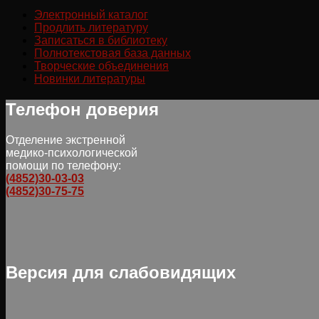
Электронный каталог
Продлить литературу
Записаться в библиотеку
Полнотекстовая база данных
Творческие объединения
Новинки литературы
Телефон доверия
Отделение экстренной
медико-психологической
помощи по телефону:
(4852)30-03-03
(4852)30-75-75
Версия для слабовидящих