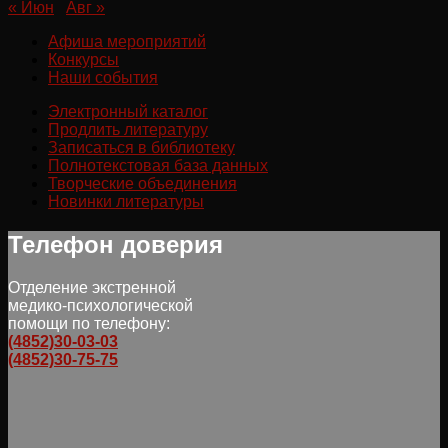
« Июн
Авг »
Афиша мероприятий
Конкурсы
Наши события
Электронный каталог
Продлить литературу
Записаться в библиотеку
Полнотекстовая база данных
Творческие объединения
Новинки литературы
Телефон доверия
Отделение экстренной
медико-психологической
помощи по телефону:
(4852)30-03-03
(4852)30-75-75