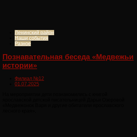
Ленинский район
Наши события
Разное
Познавательная беседа «Медвежьи
истории»
Филиал №12
01.07.2025
На мероприятии дети познакомились с книгой
ярославской детской писательницей Дарьи Озеровой
«Медвежонок Варя и другие обитатели ярославского
лесного края»,