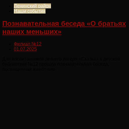
Ленинский район
Наши события
Познавательная беседа «О братьях
наших меньших»
Филиал №12
01.07.2025
Для воспитанников летнего лагеря «Сказка» в детской
библиотеке №12 прошла познавательная беседа,
посвященная животным.