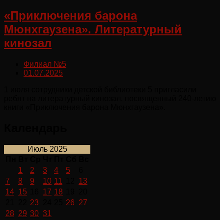
«Приключения барона
Мюнхгаузена». Литературный
кинозал
Филиал №5
01.07.2025
1 июля сотрудники детской библиотеки 5 пригласили
ребят на литературный кинозал, посвященный 240-летию
книги «Приключения барона Мюнхгаузена».
Календарь
Июль 2025
Пн
Вт
Ср
Чт
Пт
Сб
Вс
1
2
3
4
5
6
7
8
9
10
11
12
13
14
15
16
17
18
19
20
21
22
23
24
25
26
27
28
29
30
31