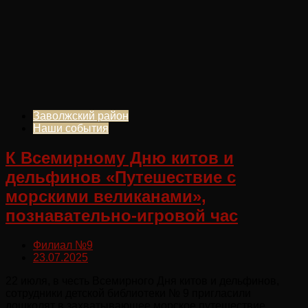
Заволжский район
Наши события
К Всемирному Дню китов и
дельфинов «Путешествие с
морскими великанами»,
познавательно-игровой час
Филиал №9
23.07.2025
22 июля, в честь Всемирного Дня китов и дельфинов,
сотрудники детской библиотеки № 9 пригласили
дошколят в захватывающее морское путешествие.