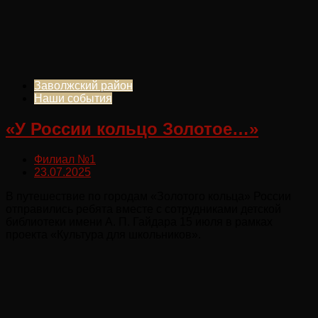
Заволжский район
Наши события
«У России кольцо Золотое…»
Филиал №1
23.07.2025
В путешествие по городам «Золотого кольца» России
отправились ребята вместе с сотрудниками детской
библиотеки имени А. П. Гайдара 15 июля в рамках
проекта «Культура для школьников».