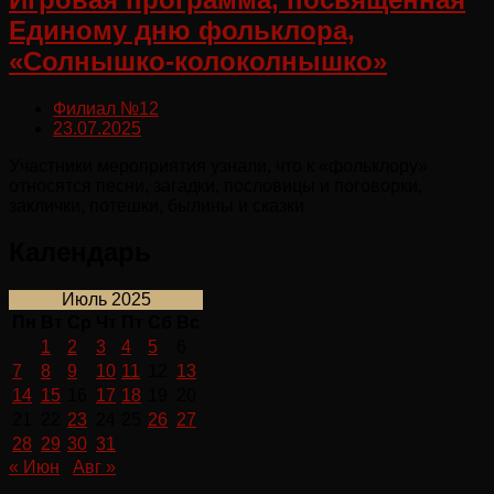
Единому дню фольклора,
«Солнышко-колоколнышко»
Филиал №12
23.07.2025
Участники мероприятия узнали, что к «фольклору»
относятся песни, загадки, пословицы и поговорки,
заклички, потешки, былины и сказки
Календарь
Июль 2025
Пн
Вт
Ср
Чт
Пт
Сб
Вс
1
2
3
4
5
6
7
8
9
10
11
12
13
14
15
16
17
18
19
20
21
22
23
24
25
26
27
28
29
30
31
« Июн
Авг »