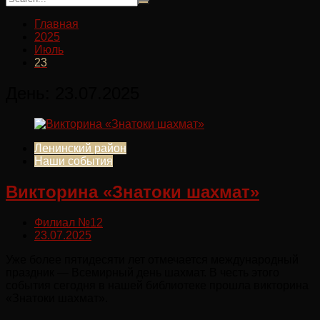
Главная
2025
Июль
23
День:
23.07.2025
Ленинский район
Наши события
Викторина «Знатоки шахмат»
Филиал №12
23.07.2025
Уже более пятидесяти лет отмечается международный
праздник — Всемирный день шахмат. В честь этого
события сегодня в нашей библиотеке прошла викторина
«Знатоки шахмат».