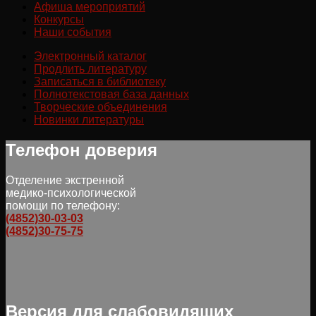
Афиша мероприятий
Конкурсы
Наши события
Электронный каталог
Продлить литературу
Записаться в библиотеку
Полнотекстовая база данных
Творческие объединения
Новинки литературы
Телефон доверия
Отделение экстренной
медико-психологической
помощи по телефону:
(4852)30-03-03
(4852)30-75-75
Версия для слабовидящих