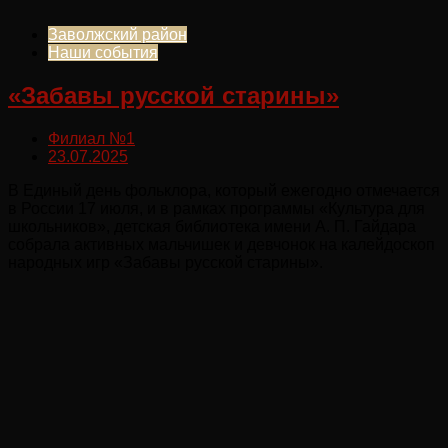
Заволжский район
Наши события
«Забавы русской старины»
Филиал №1
23.07.2025
В Единый день фольклора, который ежегодно отмечается
в России 17 июля, и в рамках программы «Культура для
школьников», детская библиотека имени А. П. Гайдара
собрала активных мальчишек и девчонок на калейдоскоп
народных игр «Забавы русской старины».