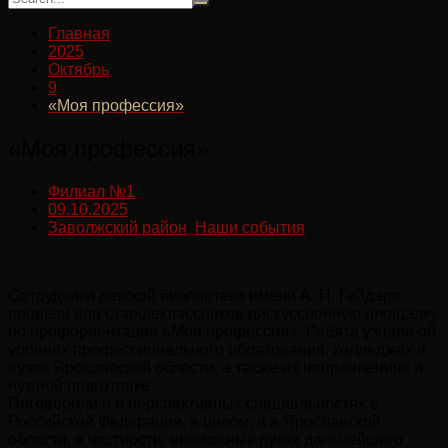
Главная
2025
Октябрь
9
«Моя профессия»
«Моя профессия»
Филиал №1
09.10.2025
Заволжский район
,
Наши события
Сотрудники детской библиотеки имени А. П. Гайдара
провели для старшеклассников дискуссионную площадку
по профориентации «Моя профессия». Ребята узнали об
уровнях профессионального образования, колледжах и
вузах Ярославской области, а также их направлениях и
нужной подготовке.
Поговорили и о перспективных специальностях в
Российской Федерации, в целом, и в Ярославской
области, в частности, возможных путях дальнейшего