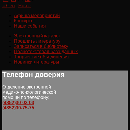
« Сен
Ноя »
Афиша мероприятий
Конкурсы
Наши события
Электронный каталог
Продлить литературу
Записаться в библиотеку
Полнотекстовая база данных
Творческие объединения
Новинки литературы
Телефон доверия
Отделение экстренной
медико-психологической
помощи по телефону:
(4852)30-03-03
(4852)30-75-75