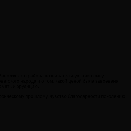
 Заволжского района познавательную викторину
ветского народа и о том, какой ценой была завоёвана
амять и эрудицию.
ероическому прошлому, чувство благодарности поколению