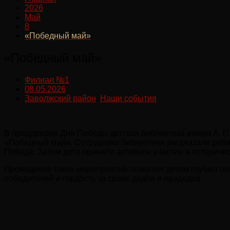
2026
Май
8
«Победный май»
«Победный май»
Филиал №1
08.05.2026
Заволжский район
,
Наши события
В преддверии Дня Победы детская библиотека имени А. П
«Победный май». Сотрудники библиотеки рассказали ребят
Победа. Затем дети приняли активное участие в историче
Проведение таких мероприятий помогает детям глубже по
победителей и гордость за своих дедов и прадедов.