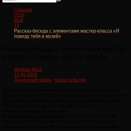
Главная
2026
Май
12
Рассказ-беседа с элементами мастер-класса «Я
поведу тебя в музей»
Рассказ-беседа с элементами мастер-
класса «Я поведу тебя в музей»
Филиал №12
12.05.2026
Ленинский район
,
Наши события
12 мая для воспитанников Центр развития ребенка —
детский сад № 3 ОК №19 сотрудники детской библиотеки
№12 организовали и провели насыщенную программу
«Я поведу тебя в музей», приуроченную к
Международному дню музеев.
В ходе беседы дети узнали о том, что слово «музей»
происходит от греческого «Мусейон», что буквально
означает «храм муз». Ребята назвали музеи, в которых