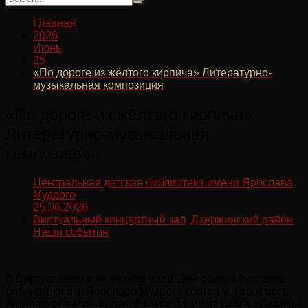
Главная
2026
Июнь
25
«По дороге из жёлтого кирпича» Литературно-
музыкальная композиция
«По дороге из жёлтого кирпича»
Литературно-музыкальная
композиция
Центральная детская библиотека имени Ярослава
Мудрого
25.06.2026
Виртуальный концертный зал
,
Дзержинский район
,
Наши события
В Виртуальном концертном зале Центральной детской
библиотеки им. Ярослава Мудрого состоялся просмотр
литературно-музыкальной композиции из цикла «Сказки с