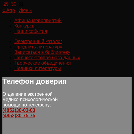
29
30
31
« Апр
Июн »
Афиша мероприятий
Конкурсы
Наши события
Электронный каталог
Продлить литературу
Записаться в библиотеку
Полнотекстовая база данных
Творческие объединения
Новинки литературы
Телефон доверия
Отделение экстренной
медико-психологической
помощи по телефону:
(4852)30-03-03
(4852)30-75-75