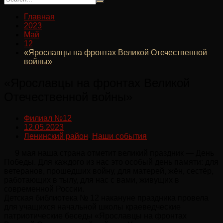
Главная
2023
Май
12
«Ярославцы на фронтах Великой Отечественной
войны»
«Ярославцы на фронтах Великой
Отечественной войны»
Филиал №12
12.05.2023
Ленинский район
,
Наши события
9 мая наша страна отметит великий праздник — День
Победы. Для каждого из нас это особый день памяти: для
ветеранов, прошедших войну, для матерей, жён, сестёр,
работающих в тылу, для нас с вами, живущих в
современной России.
Детская библиотека № 12 накануне праздника провела
для учащихся начальной школы краеведческие
патриотические беседы «Ярославцы на фронтах